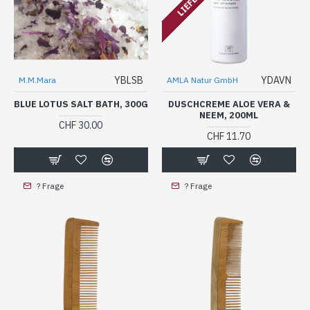
YBLSB
YDAVN
M.M.Mara
AMLA Natur GmbH
BLUE LOTUS SALT BATH, 300G
DUSCHCREME ALOE VERA &
NEEM, 200ML
CHF 30.00
CHF 11.70
? Frage
? Frage