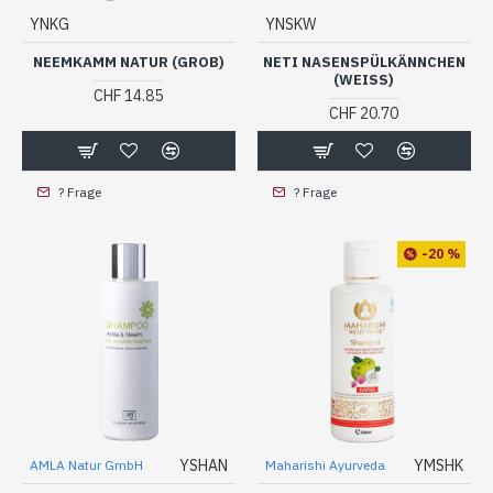
YNKG
YNSKW
NEEMKAMM NATUR (GROB)
NETI NASENSPÜLKÄNNCHEN
(WEISS)
CHF 14.85
CHF 20.70
? Frage
? Frage
-20 %
YSHAN
YMSHK
AMLA Natur GmbH
Maharishi Ayurveda