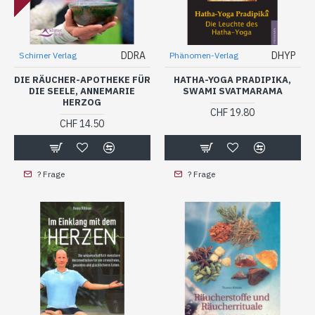
DDRA
DHYP
Schirner Verlag
Phänomen-Verlag
DIE RÄUCHER-APOTHEKE FÜR
HATHA-YOGA PRADIPIKA,
DIE SEELE, ANNEMARIE
SWAMI SVATMARAMA
HERZOG
CHF 19.80
CHF 14.50
? Frage
? Frage