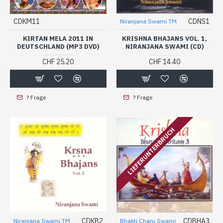
CDKM11
CDNS1
Niranjana Swami TM
KIRTAN MELA 2011 IN
KRISHNA BHAJANS VOL. 1,
DEUTSCHLAND (MP3 DVD)
NIRANJANA SWAMI (CD)
CHF 25.20
CHF 14.40
? Frage
? Frage
LIEFERUNTERBRUCH
CDKB2
CDBHA3
Niranjana Swami TM
Bhakti Charu Swami