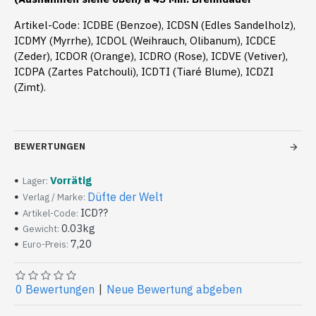
Artikel-Code: ICDBE (Benzoe), ICDSN (Edles Sandelholz),
ICDMY (Myrrhe), ICDOL (Weihrauch, Olibanum), ICDCE
(Zeder), ICDOR (Orange), ICDRO (Rose), ICDVE (Vetiver),
ICDPA (Zartes Patchouli), ICDTI (Tiaré Blume), ICDZI
(Zimt).
BEWERTUNGEN
Vorrätig
Lager:
Düfte der Welt
Verlag / Marke:
ICD??
Artikel-Code:
0.03kg
Gewicht:
7,20
Euro-Preis:
0 Bewertungen
|
Neue Bewertung abgeben